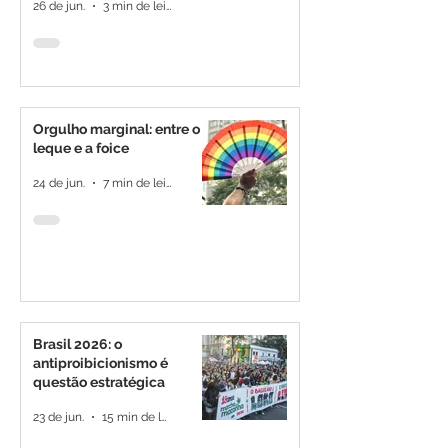
26 de jun.
3 min de leitura
Orgulho marginal: entre o
leque e a foice
24 de jun.
7 min de leitura
Brasil 2026: o
antiproibicionismo é
questão estratégica
23 de jun.
15 min de leitura