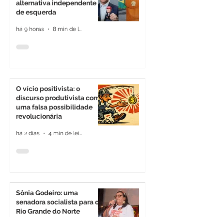
alternativa independente
de esquerda
há 9 horas
8 min de leitura
O vício positivista: o
discurso produtivista como
uma falsa possibilidade
revolucionária
há 2 dias
4 min de leitura
Sônia Godeiro: uma
senadora socialista para o
Rio Grande do Norte