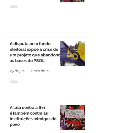
A disputa pelo fundo
eleitoral expõe a crise de
um projeto que abandonou
as bases do PSOL
29 de jun.
4 min de leitura
A luta contra a 6x1
é também contra as
instituições inimigas do
povo