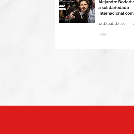
Alejandro Bodart
a solidariedade
internacional com
palestino na Univ
12 de out. de 2025
de Buenos Aires/