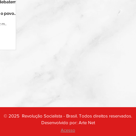
 debatem
 o povo
ersidade
2 min de leitura
Argentina
© 2025 Revolução Socialista - Brasil. Todos direitos reservados.
Desenvolvido por:
Arte Net
Acesso