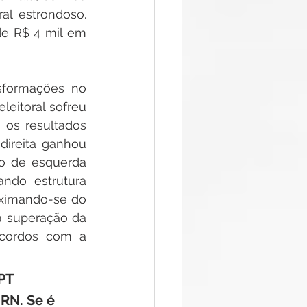
al estrondoso. 
e R$ 4 mil em 
formações no 
leitoral sofreu 
os resultados 
ireita ganhou 
o de esquerda 
ndo estrutura 
oximando-se do 
a superação da 
acordos com a 
PT 
N. Se é  