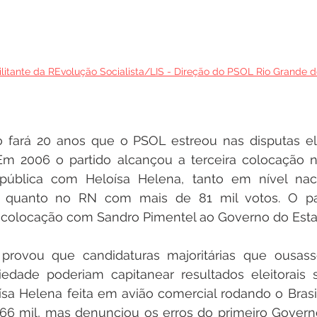
litante da REvolução Socialista/LIS - Direção do PSOL Rio Grande d
 fará 20 anos que o PSOL estreou nas disputas elei
m 2006 o partido alcançou a terceira colocação na
pública com Heloísa Helena, tanto em nível nac
, quanto no RN com mais de 81 mil votos. O pa
a colocação com Sandro Pimentel ao Governo do Esta
provou que candidaturas majoritárias que ousass
edade poderiam capitanear resultados eleitorais sig
a Helena feita em avião comercial rodando o Brasil
66 mil, mas denunciou os erros do primeiro Governo