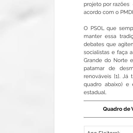
projeto por razões 
acordo com o PMDB 
O PSOL que sempr
manter essa tradi
debates que agitem
socialistas e faça
Grande do Norte e
patamar de desma
renováveis [1]. J
quadro abaixo) e
estadual.
Quadro de 