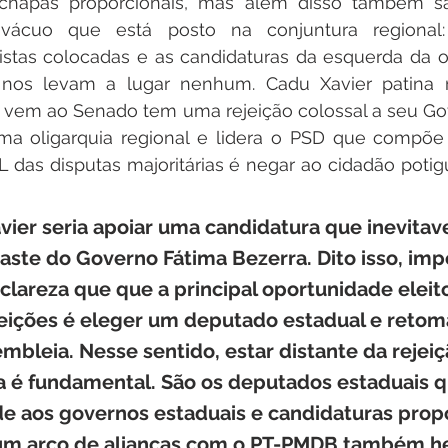
 chapas proporcionais, mas além disso também sã
vácuo que está posto na conjuntura regional:
listas colocadas e as candidaturas da esquerda da o
o nos levam a lugar nenhum. Cadu Xavier patina n
 vem ao Senado tem uma rejeição colossal a seu Gov
ma oligarquia regional e lidera o PSD que compõe
SOL das disputas majoritárias é negar ao cidadão poti
vier seria apoiar uma candidatura que inevita
aste do Governo Fátima Bezerra. Dito isso, imp
lareza que que a principal oportunidade eleito
eições é eleger um deputado estadual e retoma
mbleia. Nesse sentido, estar distante da rejeiç
 é fundamental. São os deputados estaduais q
de aos governos estaduais e candidaturas propo
um arco de alianças com o PT-PMDB também he