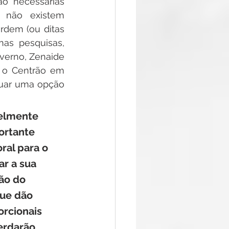
o necessárias 
 não existem 
rdem (ou ditas 
as pesquisas, 
erno, Zenaide 
 o Centrão em 
guar uma opção 
velmente 
ortante 
ral para o 
r a sua 
ão do 
ue dão 
rcionais 
rdarão 