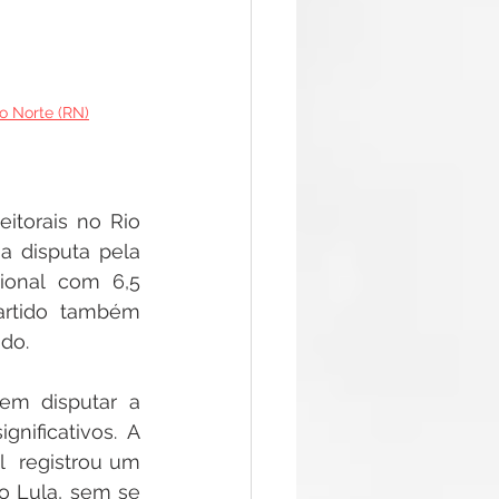
o Norte (RN)
torais no Rio 
 disputa pela 
ional com 6,5 
rtido também 
do.  
em disputar a 
nificativos. A 
  registrou um 
 Lula, sem se 