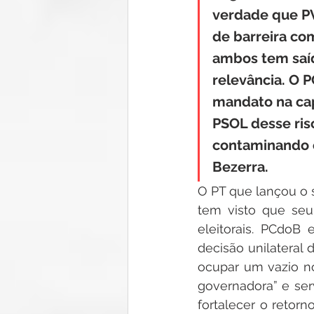
verdade que PV
de barreira co
ambos tem saíd
relevância. O 
mandato na cap
PSOL desse ris
contaminando o
Bezerra.
O PT que lançou o 
tem visto que seu
eleitorais. PCdoB
decisão unilateral 
ocupar um vazio no
governadora” e se
fortalecer o retor