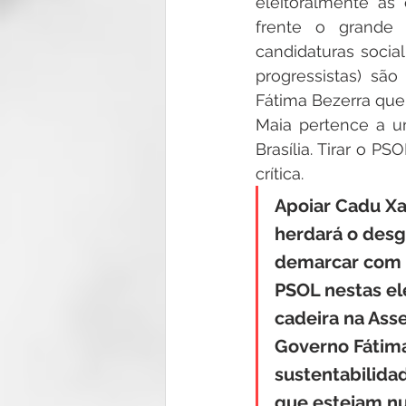
eleitoralmente as
frente o grande 
candidaturas socia
progressistas) sã
Fátima Bezerra que
Maia pertence a u
Brasília. Tirar o P
crítica.
Apoiar Cadu Xa
herdará o desg
demarcar com c
PSOL nestas el
cadeira na Asse
Governo Fátima
sustentabilida
que estejam n