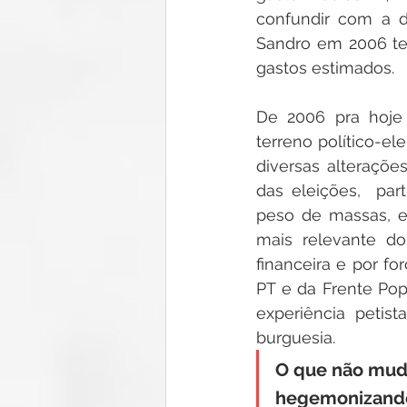
confundir com a di
Sandro em 2006 te
gastos estimados.
De 2006 pra hoje
terreno político-ele
diversas alteraçõe
das eleições,  par
peso de massas, e
mais relevante do
financeira e por fo
PT e da Frente Popu
experiência petis
burguesia.
O que não mudo
hegemonizando 