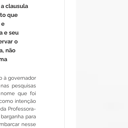
a clausula 
to que 
 e 
a e seu 
rvar o 
, não 
ma 
o à governador 
nas pesquisas 
 nome que foi 
 como intenção 
da Professora-
barganha para 
mbarcar nesse 