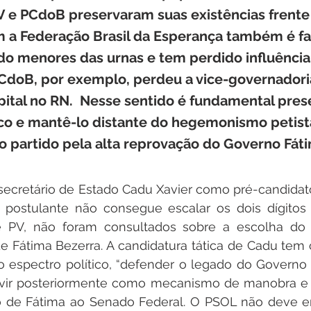
 e PCdoB preservaram suas existências frente 
m a Federação Brasil da Esperança também é fa
o menores das urnas e tem perdido influência
PCdoB, por exemplo, perdeu a vice-governadori
ital no RN.  Nesse sentido é fundamental prese
co e mantê-lo distante do hegemonismo petista
 partido pela alta reprovação do Governo Fáti
secretário de Estado Cadu Xavier como pré-candidat
 postulante não consegue escalar os dois dígitos 
 e PV, não foram consultados sobre a escolha do
de Fátima Bezerra. A candidatura tática de Cadu tem
 espectro político, “defender o legado do Governo 
rvir posteriormente como mecanismo de manobra e 
no de Fátima ao Senado Federal. O PSOL não deve e