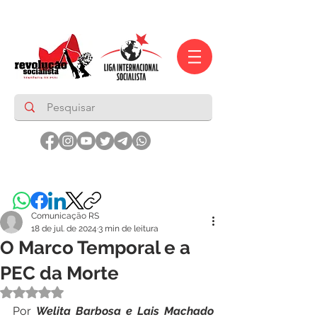
Comunicação RS
18 de jul. de 2024
3 min de leitura
O Marco Temporal e a
PEC da Morte
Avaliado com NaN de 5 estrelas.
Por 
Welita Barbosa e Lais Machado