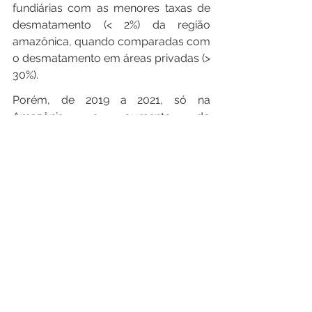
fundiárias com as menores taxas de 
desmatamento (< 2%) da região 
amazônica, quando comparadas com 
o desmatamento em áreas privadas (> 
30%).
Porém, de 2019 a 2021, só na 
Amazônia, o aumento do 
desmatamento em terras indígenas foi 
de 153% em comparação com o 
triênio anterior. O cenário, causado, 
sobretudo, pelo aumento da grilagem 
e do desmatamento ilegal, poderá se 
agravar se as alterações na legislação 
sobre os direitos indígenas forem 
aprovadas. 
A luta dos povos indígenas é uma luta 
justa e cabe a toda a sociedade 
defender e garantir o direito aos 