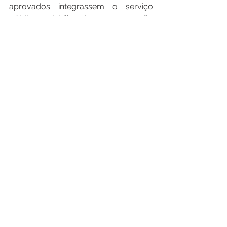
aprovados integrassem o serviço 
público, viabilizando a nomeação 
para cargos efetivos na Secretaria de 
Saúde Pública, em substituição ao 
serviço terceirizado, temporário e 
precarizado.