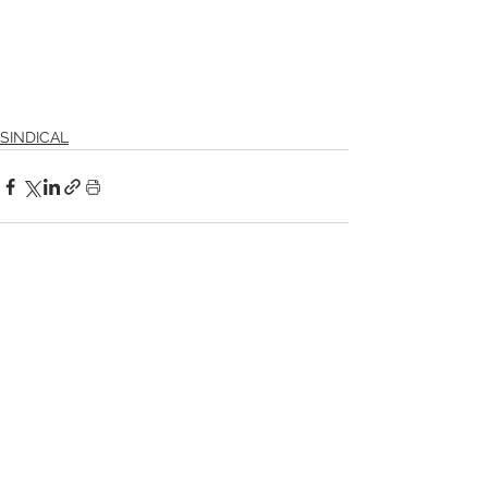
SINDICAL
Ver tudo
Posts recentes