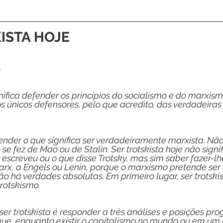
ISTA HOJE
o
nifica defender os princípios do socialismo e do marxism
 os únicos defensores, pelo que acredito, das verdadeiras
der o que significa ser verdadeiramente marxista. Nã
se fez de Mao ou de Stalin. Ser trotskista hoje não signi
escreveu ou o que disse Trotsky, mas sim saber fazer-lhe
rx, a Engels ou Lenin, porque o marxismo pretende ser ci
o há verdades absolutas. Em primeiro lugar, ser trotskista
trotskismo.
 ser trotskista é responder a três análises e posições pr
 que, enquanto existir o capitalismo no mundo ou em um 