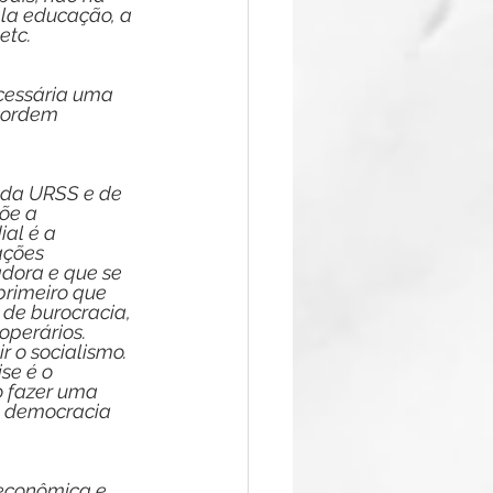
a educação, a 
etc.
ecessária uma 
 ordem 
 da URSS e de 
õe a 
al é a 
ações 
adora e que se 
primeiro que 
de burocracia, 
perários. 
 o socialismo. 
se é o 
o fazer uma 
a democracia 
 econômica e 