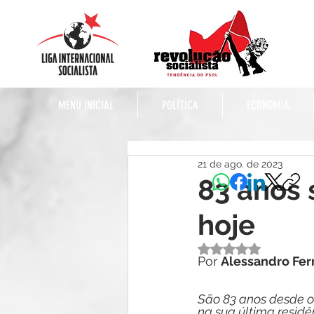
MENU INICIAL
POLÍTICA
ECONOMIA
21 de ago. de 2023
83 anos 
hoje
Avaliado com NaN 
Por 
Alessandro Fe
São 83 anos desde o 
na sua última residên