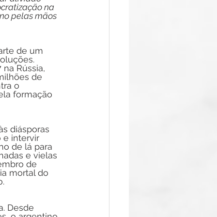
cratização na 
ino pelas mãos 
arte de um 
voluções. 
 na Rússia, 
milhões de 
tra o 
pela formação 
às diásporas 
 intervir 
ho de lá para 
hadas e vielas 
tembro de 
ia mortal do 
. 
a. Desde 
s, o argentino 