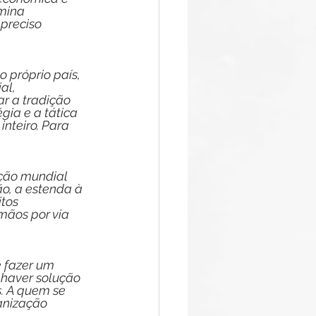
mina 
preciso 
 próprio país, 
al, 
r a tradição 
gia e a tática 
nteiro. Para 
ção mundial 
o, a estenda à 
tos 
mãos por via 
 fazer um 
haver solução 
. A quem se 
anização 