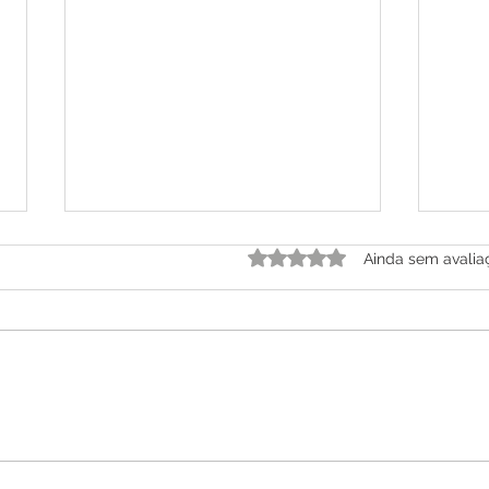
Avaliado com 0 de 5 estre
Ainda sem avalia
Dia Nacional da Luta
Cons
Antimanicomial e
Cons
comunidades terapêuticas:
sofr