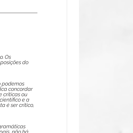
o. Os 
 posições do 
o podemos 
fica concordar 
 críticas ou 
entífico e a 
 é ser crítico, 
ogramáticas 
país, não há 