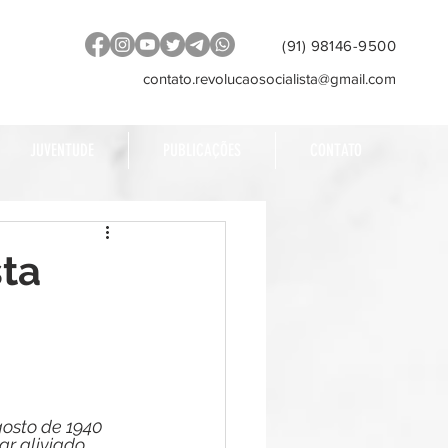
(91) 98146-9500
contato.revolucaosocialista@gmail.com
JUVENTUDE
PUBLICAÇÕES
CONTATO
sta
gosto de 1940 
ar aliviado 