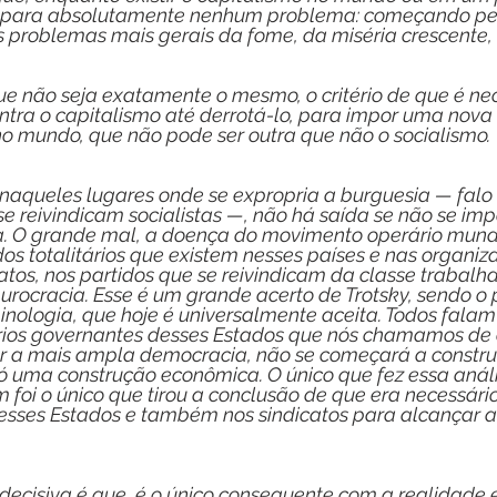
a para absolutamente nenhum problema: começando pel
 problemas mais gerais da fome, da miséria crescente, 
que não seja exatamente o mesmo, o critério de que é n
ntra o capitalismo até derrotá-lo, para impor uma nova
no mundo, que não pode ser outra que não o socialismo.
aqueles lugares onde se expropria a burguesia — falo
se reivindicam socialistas —, não há saída se não se imp
. O grande mal, a doença do movimento operário mundi
os totalitários que existem nesses países e nas organiz
catos, nos partidos que se reivindicam da classe trabalh
rocracia. Esse é um grande acerto de Trotsky, sendo o 
ologia, que hoje é universalmente aceita. Todos falam 
prios governantes desses Estados que nós chamamos de o
 a mais ampla democracia, não se começará a construir
ó uma construção econômica. O único que fez essa análi
 foi o único que tirou a conclusão de que era necessári
esses Estados e também nos sindicatos para alcançar 
 decisiva é que, é o único consequente com a realidade