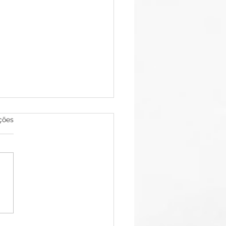
las.
ções
umo, logo existo:
umo, pertencimento e
imento psíquico no