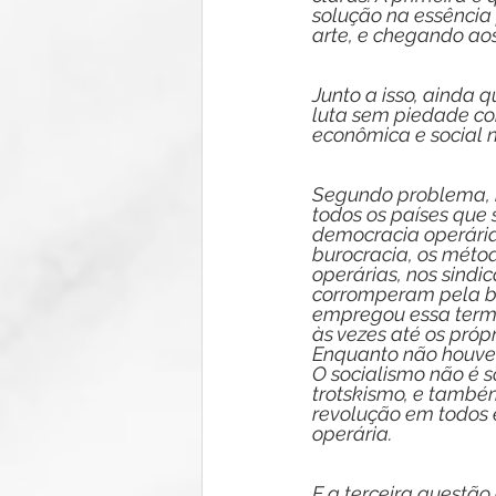
solução na essênci
arte, e chegando aos
Junto a isso, ainda 
luta sem piedade co
econômica e social 
Segundo problema, n
todos os países que 
democracia operária
burocracia, os métod
operárias, nos sindi
corromperam pela bu
empregou essa termin
às vezes até os pró
Enquanto não houver
O socialismo não é s
trotskismo, e também
revolução em todos 
operária.
E a terceira questão