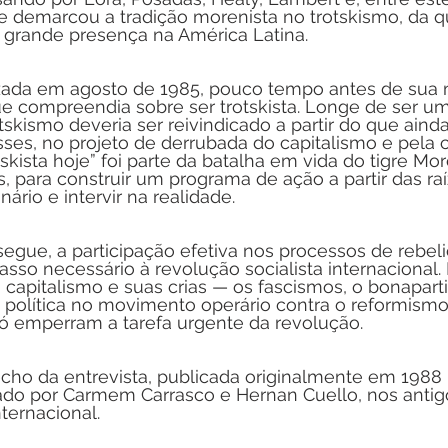
 demarcou a tradição morenista no trotskismo, da q
 grande presença na América Latina.
izada em agosto de 1985, pouco tempo antes de sua 
e compreendia sobre ser trotskista. Longe de ser um
rotskismo deveria ser reivindicado a partir do que aind
asses, no projeto de derrubada do capitalismo e pela 
tskista hoje” foi parte da batalha em vida do tigre M
, para construir um programa de ação a partir das ra
ário e intervir na realidade.
segue, a participação efetiva nos processos de rebeli
so necessário à revolução socialista internacional. 
 capitalismo e suas crias — os fascismos, o bonapart
a política no movimento operário contra o reformismo
ó emperram a tarefa urgente da revolução.
cho da entrevista, publicada originalmente em 1988
izado por Carmem Carrasco e Hernan Cuello, nos anti
nternacional.