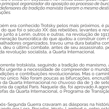
 principal organizador da oposição ao processo de buro
 defensores da tradição marxista tiveram o mesmo dest
uções.
ém era conhecido Trotsky pelos mais próximos, é p
 do que foi o século XX: das rebeliões, levantes e re
e junto a Lenin, outros e outras, na revolução de 1917
eneração burocrática do que ajudou a construir com 
balhadores organizados, travou uma dura batalha con
im, deu o último combate, antes de seu assassinato, 
a revolução socialista, a Quarta Internacional.
rrente trotskista, seguindo a tradição do marxismo, 
e foi urgente a necessidade de compreender o mundo e
dições e contribuições revolucionárias. Mas o camin
rso único. Não foram poucas as bifurcações, encruzil
 da Quarta Internacional no chuvoso dia de 3 de se
ria da capital Paris. Naquele dia, foi aprovado A agon
refas da Quarta Internacional, o Programa de Transição
pós-Segunda Guerra cravaram as diásporas na históri
ando por Lora, Posadas, Healy, Lambert e, entre este