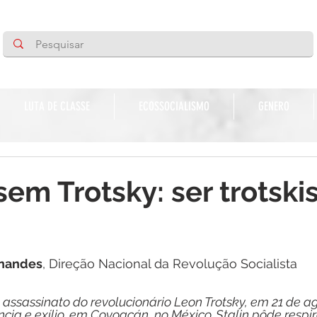
LUTA DE CLASSE
ECOSSOCIALISMO
GENERO
sem Trotsky: ser trotski
de 5 estrelas.
rnandes
, Direção Nacional da Revolução Socialista
assassinato do revolucionário Leon Trotsky, em 21 de a
cia e exílio, em Coyoacán, no México. Stalin pôde respir