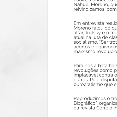
Nahuel Moreno, que
reivindicamos, com
Em entrevista real
Moreno falou do qu
altar, Trotsky e o t
atual na luta de cl
socialismo. “Ser tro
acertos e equívocos
marxismo revolucion
Para nós a batalha 
revoluções como pas
implacável contra o
outros. Pela disput
burocratismo que s
Reproduzimos o tre
Biográfico”, organ
da revista Correio I