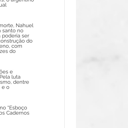
ual 
morte, Nahuel 
 santo no 
a poderia ser 
construção do 
oreno, com 
ízes do 
ões e 
Pela luta 
ismo, dentre 
 e o 
 no “Esboço 
gos Cadernos 