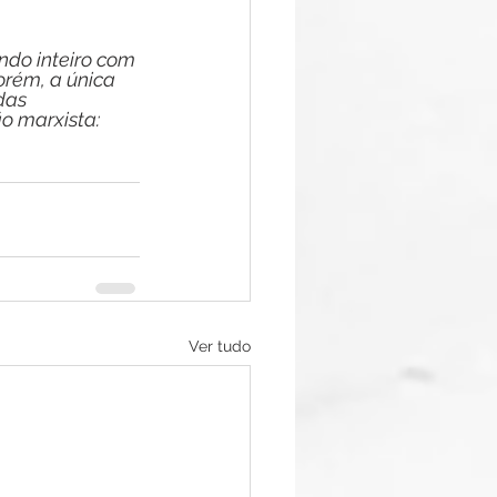
undo inteiro com 
rém, a única 
das 
o marxista: 
Ver tudo