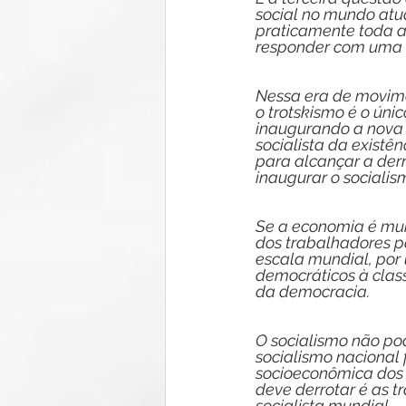
social no mundo atu
praticamente toda a
responder com uma o
Nessa era de movime
o trotskismo é o úni
inaugurando a nova o
socialista da existên
para alcançar a der
inaugurar o socialis
Se a economia é mun
dos trabalhadores pa
escala mundial, por u
democráticos à class
da democracia.
O socialismo não pod
socialismo nacional
socioeconômica dos p
deve derrotar é as t
socialista mundial.