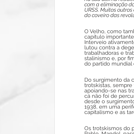
com a eliminação do
URSS. Muitos outros
do coveiro das revol
O Velho, como tamb
capítulo importante
Interveio ativament
lutou contra a deg
trabalhadoras e tra
stalinismo e, por f
do partido mundial d
Do surgimento da co
trotskistas, sempr
apoiando-se nas tra
cá não foi de percu
desde o surgimento
1938, em uma perife
capitalismo e as ta
Os trotskismos do 
Pablo, Mandel, pass