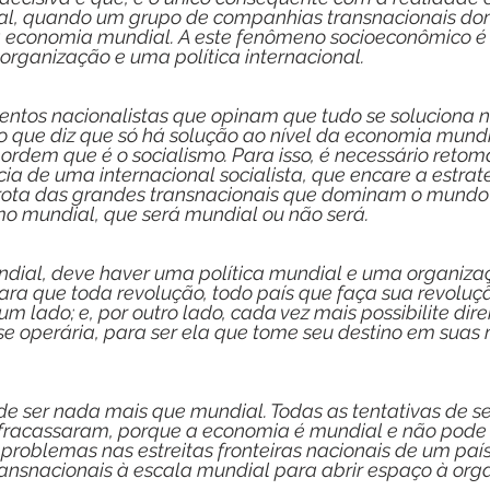
al, quando um grupo de companhias transnacionais do
 economia mundial. A este fenômeno socioeconômico é 
rganização e uma política internacional.
ntos nacionalistas que opinam que tudo se soluciona no
co que diz que só há solução ao nível da economia mundi
rdem que é o socialismo. Para isso, é necessário retoma
cia de uma internacional socialista, que encare a estraté
rota das grandes transnacionais que dominam o mundo i
mo mundial, que será mundial ou não será.
dial, deve haver uma política mundial e uma organiza
ra que toda revolução, todo país que faça sua revoluçã
m lado; e, por outro lado, cada vez mais possibilite direi
e operária, para ser ela que tome seu destino em suas 
e ser nada mais que mundial. Todas as tentativas de se
 fracassaram, porque a economia é mundial e não pode 
roblemas nas estreitas fronteiras nacionais de um país
ransnacionais à escala mundial para abrir espaço à org