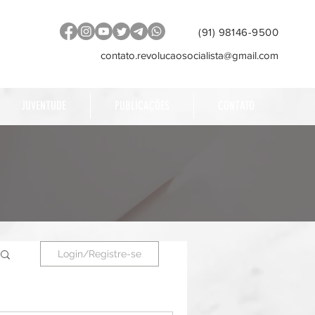
(91) 98146-9500
contato.revolucaosocialista@gmail.com
JUVENTUDE
PUBLICAÇÕES
CONTATO
Login/Registre-se