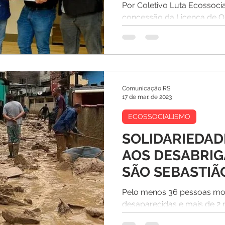
em Belém!
Por Coletivo Luta Ecossoci
concessão da Licença de 
North Star foi feita sem qual
Comunicação RS
17 de mar. de 2023
ECOSSOCIALISMO
SOLIDARIEDAD
AOS DESABRI
SÃO SEBASTIÃ
Pelo menos 36 pessoas mor
desaparecidas e mais de 2 m
das fortes chuvas sobre o lit