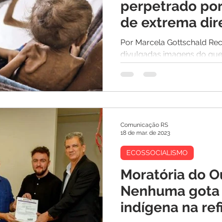
perpetrado po
de extrema dir
dos militares
Por Marcela Gottschald Re
divulgadas imagens do qu
maior crise que atinge por 
Comunicação RS
18 de mar. de 2023
ECOSSOCIALISMO
Moratória do Ou
Nenhuma gota
indígena na ref