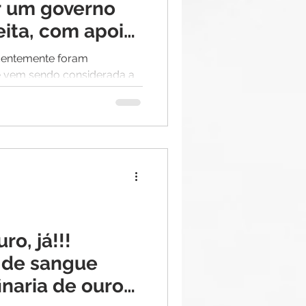
r um governo
eita, com apoio
centemente foram
e vem sendo considerada a
um grupo indígena,...
ro, já!!!
 de sangue
inaria de ouro