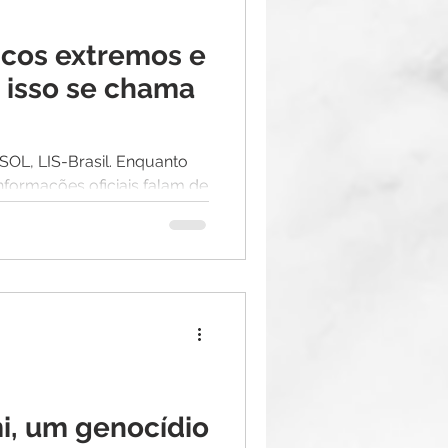
icos extremos e
l, isso se chama
SOL, LIS-Brasil. Enquanto
nformações oficiais falam de
30...
i, um genocídio