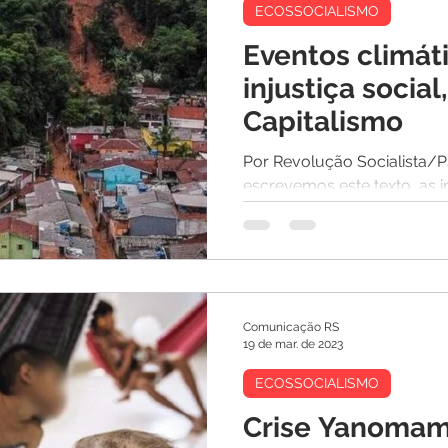
ECOSSOCIALISMO
Eventos climát
injustiça socia
Capitalismo
Por Revolução Socialista/P
escrevemos este texto, as i
49 pessoas mortas, mais de 
Comunicação RS
19 de mar. de 2023
ECOSSOCIALISMO
Crise Yanomam