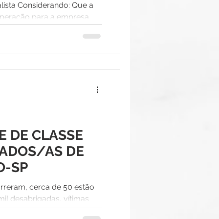
alista Considerando: Que a
Operação para a empresa
quer...
E DE CLASSE
GADOS/AS DE
O-SP
reram, cerca de 50 estão
il desabrigadas, vítimas
oral...