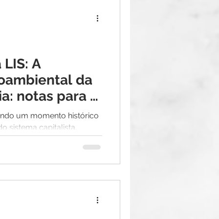
 LIS: A
oambiental da
ria: notas para o
ndo um momento histórico
o sistema capitalista,
produção e...