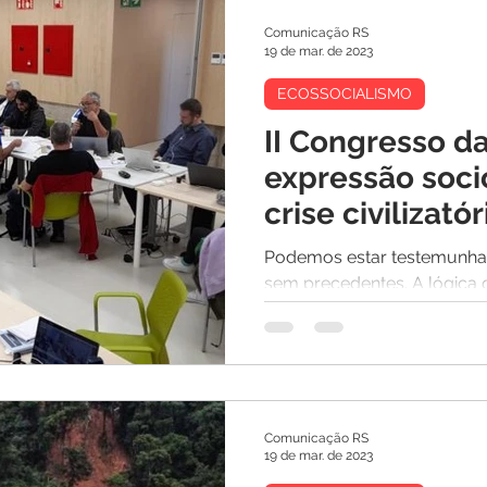
Comunicação RS
19 de mar. de 2023
ECOSSOCIALISMO
II Congresso da
expressão soci
crise civilizató
debate
Podemos estar testemunha
sem precedentes. A lógica d
baseada em uma matriz de 
Comunicação RS
19 de mar. de 2023