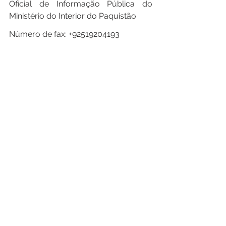
Oficial de Informação Pública do 
Ministério do Interior do Paquistão
Número de fax: +92519204193
E-mail: 
dslaw2@interior.gov.pk
Secretário Chefe de AJK
Telefone: +925822921034
E-mail: 
csajkpk@hotmail.com
Inspetor Geral de Polícia
Telefone: +925822930810
Inspetor Geral Adicional de Polícia
Telefone: +925822930802
Oficial da Casa da Estação Abbaspur
Celular: +923444488999