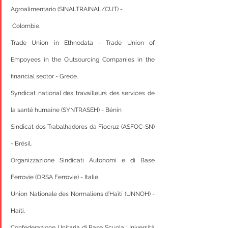
Agroalimentario (SINALTRAINAL/CUT) -
 Colombie.
Trade Union in Ethnodata - Trade Union of 
Empoyees in the Outsourcing Companies in the 
financial sector - Grèce.
Syndicat national des travailleurs des services de 
la santé humaine (SYNTRASEH) - Bénin
Sindicat dos Trabalhadores da Fiocruz (ASFOC-SN) 
- Brésil.
Organizzazione Sindicati Autonomi e di Base 
Ferrovie (ORSA Ferrovie) - Italie.
Union Nationale des Normaliens d’Haïti (UNNOH) - 
Haïti.
Confederazione Unitaria di Base Scuola Università 