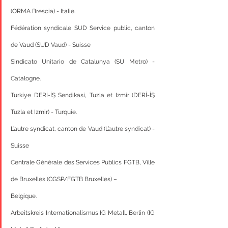
(ORMA Brescia) - Italie.
Fédération syndicale SUD Service public, canton 
de Vaud (SUD Vaud) - Suisse
Sindicato Unitario de Catalunya (SU Metro) - 
Catalogne.
Türkiye DERİ-İŞ Sendikasi, Tuzla et Izmir (DERİ-İŞ 
Tuzla et Izmir) - Turquie.
L’autre syndicat, canton de Vaud (L’autre syndicat) - 
Suisse
Centrale Générale des Services Publics FGTB, Ville 
de Bruxelles (CGSP/FGTB Bruxelles) –
Belgique.
Arbeitskreis Internationalismus IG Metall, Berlin (IG 