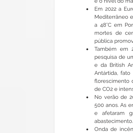
e o nível do mar
Em 2022 a Euro
Mediterrâneo e
a 48°C em Por
mortes de cen
pública promovi
Também em 202
pesquisa de um 
e da British A
Antártida, fat
florescimento 
de CO2 e inten
No verão de 20
500 anos. As e
e afetaram g
abastecimento.
Onda de incên