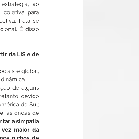
stratégia, ao 
oletiva para 
tiva. Trata-se 
ional. É disso 
tir da LIS e de 
iais é global, 
 dinâmica.
ção de alguns 
etanto, devido 
mérica do Sul; 
e; as ondas de 
tar a simpatia 
 vez maior da 
nos nichos de 