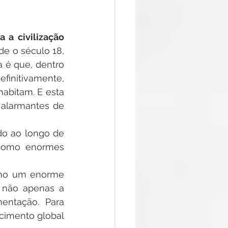
a civilização 
de o século 18, 
 é que, dentro 
initivamente, 
bitam. E esta 
 alarmantes de 
o ao longo de 
como enormes 
omo um enorme 
 não apenas a 
entação. Para 
cimento global 