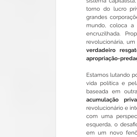
sistema capitalis
torno do lucro pr
grandes corporaçõe
mundo, coloca a 
encruzilhada. Pro
revolucionária, u
verdadeiro resg
apropriação-predaç
Estamos lutando por
vida política e p
baseada em outra 
acumulação priv
revolucionário e in
com uma perspect
esquerda, o desafio
em um novo fenôm