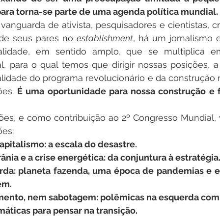
 para torna-se parte de uma agenda política mundial.
nguarda de ativista, pesquisadores e cientistas, crí
 de seus pares no 
establishment
, há um jornalismo e
alidade, em sentido amplo, que se multiplica e
, para o qual temos que dirigir nossas posições, a 
alidade do programa revolucionário e da construção mi
es. 
É uma oportunidade para nossa construção e f
zões, e como contribuição ao 2º Congresso Mundial,
ões:
capitalismo: a escala do desastre. 
ânia e a crise energética: da conjuntura à estratégia
da: planeta fazenda, uma época de pandemias e e
em.
ento, nem sabotagem: polêmicas na esquerda com 
áticas para pensar na transição.