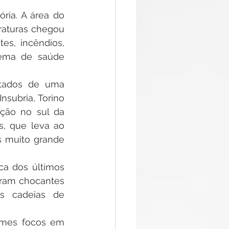
ia. A área do 
aturas chegou 
s, incêndios, 
tema de saúde 
tados de uma 
subria, Torino 
ação no sul da 
s, que leva ao 
 muito grande 
a dos últimos 
ram chocantes 
s cadeias de 
rmes focos em 