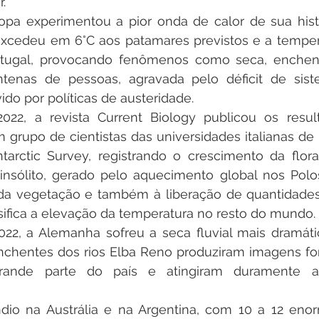
. 
pa experimentou a pior onda de calor de sua histór
xcedeu em 6°C aos patamares previstos e a temper
tugal, provocando fenômenos como seca, enchente
tenas de pessoas, agravada pelo déficit de sis
do por políticas de austeridade.
2, a revista Current Biology publicou os resul
grupo de cientistas das universidades italianas de In
ntarctic Survey, registrando o crescimento da flor
o insólito, gerado pelo aquecimento global nos Polo
da vegetação e também à liberação de quantidades
sifica a elevação da temperatura no resto do mundo.
22, a Alemanha sofreu a seca fluvial mais dramátic
nchentes dos rios Elba Reno produziram imagens fo
rande parte do país e atingiram duramente a
dio na Austrália e na Argentina, com 10 a 12 eno