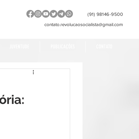
(91) 98146-9500
contato.revolucaosocialista@gmail.com
JUVENTUDE
PUBLICAÇÕES
CONTATO
ória: