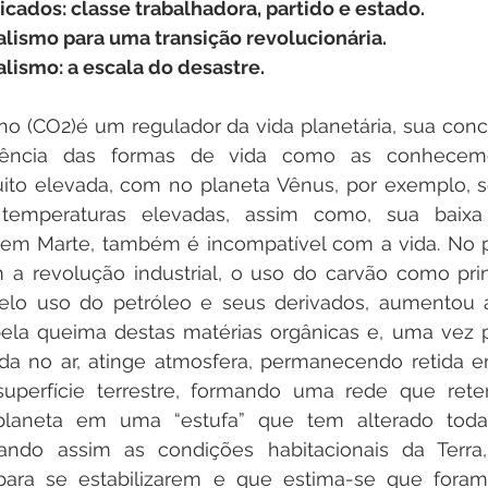
icados: classe trabalhadora, partido e estado.
alismo para uma transição revolucionária.
talismo: a escala do desastre.
no (CO2)é um regulador da vida planetária, sua con
stência das formas de vida como as conhecem
to elevada, com no planeta Vênus, por exemplo, se
 temperaturas elevadas, assim como, sua baixa 
em Marte, também é incompatível com a vida. No pla
m a revolução industrial, o uso do carvão como prin
pelo uso do petróleo e seus derivados, aumentou 
ela queima destas matérias orgânicas e, uma vez pr
ada no ar, atinge atmosfera, permanecendo retida 
uperfície terrestre, formando uma rede que reten
laneta em uma “estufa” que tem alterado todas 
icando assim as condições habitacionais da Terra
ara se estabilizarem e que estima-se que foram