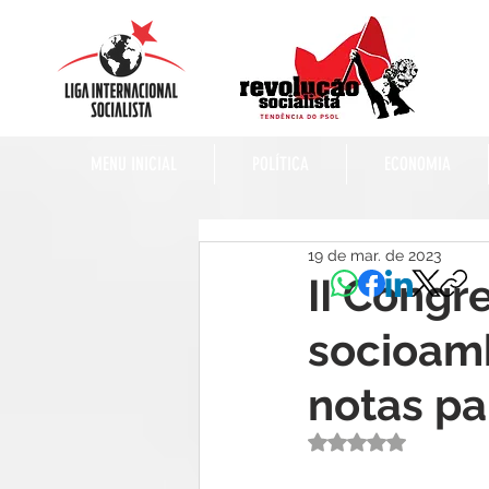
MENU INICIAL
POLÍTICA
ECONOMIA
19 de mar. de 2023
II Congr
socioambi
notas pa
Avaliado com NaN 