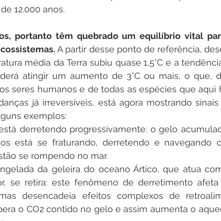
 de 12.000 anos.
s, portanto têm quebrado um equilíbrio vital para 
cossistemas. 
A partir desse ponto de referência, des
atura média da Terra subiu quase 1,5°C e a tendência
erá atingir um aumento de 3°C ou mais, o que, def
 seres humanos e de todas as espécies que aqui ha
anças já irreversíveis, está agora mostrando sinais
lguns exemplos:
está derretendo progressivamente: o gelo acumulad
os está se fraturando, derretendo e navegando 
stão se rompendo no mar.
ongelada da geleira do oceano Ártico, que atua c
r, se retira: este fenômeno de derretimento afeta
 mas desencadeia efeitos complexos de retroalim
ibera o CO2 contido no gelo e assim aumenta o aque