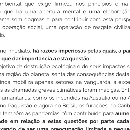
biental que exige firmeza nos princípios e na e
ue há uma abertura mental e uma elaboração c
rama sem dogmas e para contribuir com esta perspec
operação social, uma operação de resgate civilizac
o.
o imediato, 
há razões imperiosas pelas quais, a par
 que dar importância a esta questão:
etivo da destruição ecológica e de seus impactos soc
 região do planeta isenta das consequências desta
inda mobiliza apenas setores na vanguarda, à exce
is as chamadas greves climáticas foram maciças. Entr
humanitárias, como os incêndios na Austrália ou na A
no Paquistão e agora no Brasil; os furacões no Carib
e também as pandemias, têm contribuído para 
aumen
dade em relação a estas questões por parte cada
ixando de ser uma preocupação limitada a peque