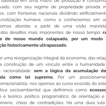
ta, baseada em uma matriz de produção e consum
ivado, com seu regime de propriedade privada m
s, com fronteiras nacionais dividindo artificialmen
civilização humana, como a conhecemos em um
pomos abordar, a partir de uma visão marxista,
m dos desafios mais imponentes de nosso tempo: 
c
ate de nosso mundo colapsado, por um modo 
ão historicamente ultrapassado.
 uma reorganização integral da economia, das relaçõ
ela construção de um vínculo entre a humanidade 
racionalidade: 
sem a lógica da acumulação de 
ada como lei suprema.
 Por um posicionamento
ternacionalista, nos opomos ao curso ecocida do sistem
iva socioambiental que definimos como 
ecossoc
 é teórico, político, programático, de orientação e
eno, cheio de contradições. Há uma dura luta i