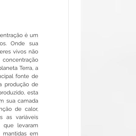
centração é um 
os. Onde sua 
res vivos não 
concentração 
neta Terra, a 
cipal fonte de 
a produção de 
oduzido, esta 
em sua camada 
ção de calor, 
as variáveis 
, que levaram 
 mantidas em 