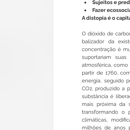
Sujeitos e pred
Fazer ecossoci
A distopia é o capi
O dióxido de carbo
balizador da exi
concentração é mui
suportariam suas
atmosférica, como 
partir de 1760, co
energia, seguido 
CO2, produzido a p
substância é liber
mais próxima da s
transformando o p
climáticas, modif
milhões de anos p