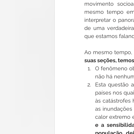
movimento socioam
mesmo tempo em q
interpretar o pano
de uma verdadeira 
que estamos faland
Ao mesmo tempo, n
suas seções, temos
O fenômeno obj
não há nenhuma
Esta questão a
países nos qua
às catástrofes 
as inundações 
calor extremo 
e a sensibili
população, de