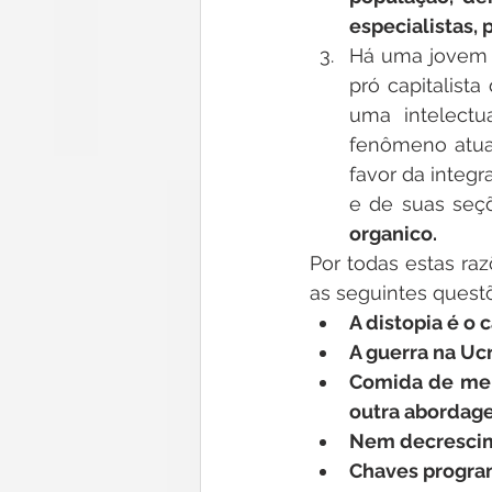
especialistas,
Há uma jovem va
pró capitalista
uma intelectu
fenômeno atual
favor da integr
e de suas seçõ
organico.
Por todas estas ra
as seguintes quest
A distopia é o 
A guerra na Ucr
Comida de mer
outra abordag
Nem decrescim
Chaves program