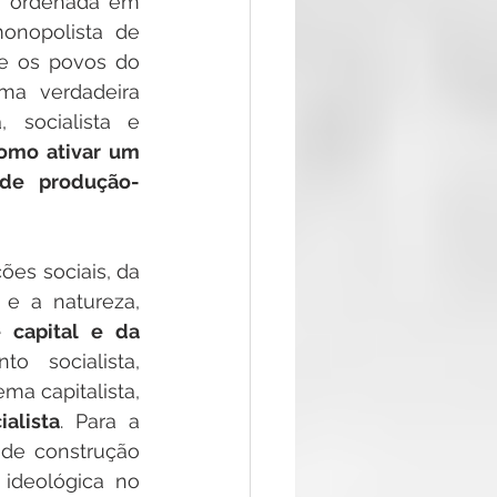
o ordenada em 
onopolista de 
te os povos do 
a verdadeira 
 socialista e 
omo ativar um 
de produção-
es sociais, da 
e a natureza, 
capital e da 
 socialista, 
a capitalista, 
ialista
. Para a 
 de construção 
deológica no 