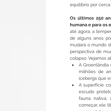
equilíbrio por cerca
Os últimos 250 ano
humana e para os e
até agora, a temper
de alguns anos pod
mudará o mundo dos
perspectiva de mud
colapso. Vejamos a
A Groenlândia 
milhões de an
icebergs que e
A superfície c
escudo proteto
fauna nativa,
começar, ele l