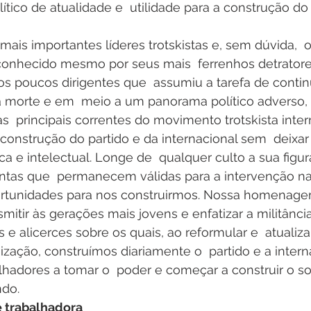
ítico de atualidade e  utilidade para a construção do 
ais importantes líderes trotskistas e, sem dúvida,  o 
conhecido mesmo por seus mais  ferrenhos detratores
os poucos dirigentes que  assumiu a tarefa de conti
a morte e em  meio a um panorama político adverso,
  principais correntes do movimento trotskista inter
construção do partido e da internacional sem  deixar
a e intelectual. Longe de  qualquer culto a sua figu
ntas que  permanecem válidas para a intervenção na 
portunidades para nos construirmos. Nossa homena
mitir às gerações mais jovens e enfatizar a militânc
 e alicerces sobre os quais, ao reformular e  atualizar
zação, construímos diariamente o  partido e a intern
lhadores a tomar o  poder e começar a construir o so
ndo.
e trabalhadora