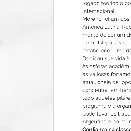
legado teórico e pol
Internacional.
Moreno foi um dos m
América Latina. Re
mérito de ser um d
de Trotsky após su
estabelecer uma das
Dedicou sua vida à 
às esferas acadêmic
as valiosas ferrame
atual, cheia de  o
concentra  em trans
todo aqueles pilares
programa e a organi
pode levar os traba
Argentina e no mu
Confiança na class