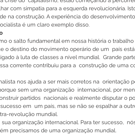
a crise do  capitalismo, estão começando a percorre
lhar com simpatia para a esquerda revolucionária. Ist
de na construção. A experiência do desenvolvimento
Socialista é um claro exemplo disso.
o
 o salto fundamental em nossa história o trabalho  
ue o destino do movimento operário de um  país está
igado à luta de classes a nível mundial.  Grande part
ossa corrente contribuiu para a  construção de uma c
nalista nos ajuda a ser mais corretos na  orientação p
orque sem uma organização  internacional, por men
onstruir partidos  nacionais e realmente disputar o po
 sucesso em  um país, mas se não se espalhar a outr
tra-revolução mundial.
sua organização internacional. Para ter sucesso,  nó
bém precisamos de uma organização mundial.