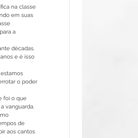
ica na classe 
vindo em suas 
asse 
para a 
ante décadas. 
anos e é isso 
 estamos 
rrotar o poder 
 foi o que 
 a vanguarda. 
smo 
tempos de 
bir aos cantos 