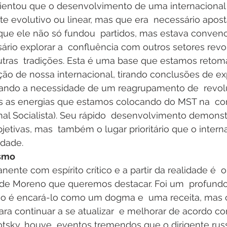
entou que o desenvolvimento de uma internacional 
 evolutivo ou linear, mas que era  necessário apost
o que ele não só fundou  partidos, mas estava conven
io explorar a  confluência com outros setores revol
ras  tradições. Esta é uma base que estamos retom
ção de nossa internacional, tirando conclusões de ex
ando a necessidade de um reagrupamento de  revolu
as as energias que estamos colocando do MST na  co
onal Socialista). Seu rápido  desenvolvimento demons
bjetivas, mas  também o lugar prioritário que o inter
idade.
smo
ente com espírito crítico e a partir da realidade é  o
de Moreno que queremos destacar. Foi um  profundo
ão é encará-lo como um dogma e  uma receita, mas
ara continuar a se atualizar  e melhorar de acordo co
otsky, houve  eventos tremendos que o dirigente rus