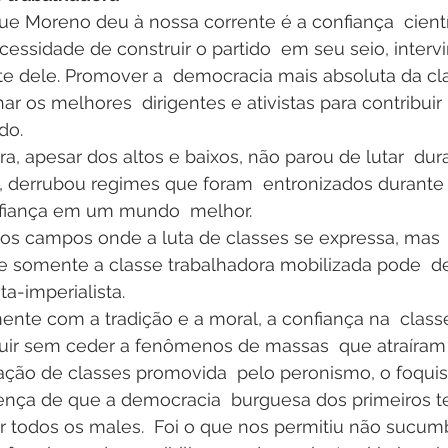
e Moreno deu à nossa corrente é a confiança  científ
cessidade de construir o partido  em seu seio, inter
te dele. Promover a  democracia mais absoluta da cl
r os melhores  dirigentes e ativistas para contribuir 
do.
ra, apesar dos altos e baixos, não parou de lutar  dur
 derrubou regimes que foram  entronizados durante 
nfiança em um mundo  melhor.
s campos onde a luta de classes se expressa, mas 
 somente a classe trabalhadora mobilizada pode  de
ta-imperialista.
nte com a tradição e a moral, a confiança na  classe
ruir sem ceder a fenômenos de massas  que atraíram
iação de classes promovida  pelo peronismo, o foqui
crença de que a democracia  burguesa dos primeiros 
ver todos os males.  Foi o que nos permitiu não sucum