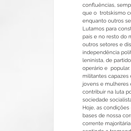
confluências, sempr
que o  trotskismo c
enquanto outros set
Lutamos para const
país e no resto do 
outros setores e d
independência polít
leninista, de parti
operário e  popula
militantes capazes 
jovens e mulheres 
contribuir na luta 
sociedade socialista
Hoje, as condições
bases de nossa cor
corrente majoritári