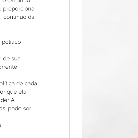
r o caminho 
o proporciona  
  contínuo da 
político 
 
e de sua 
orrente 
olítica de cada 
or que ela 
der. A 
os, pode ser 
s 