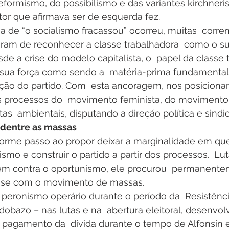
eformismo, do possibilismo e das variantes kirchneri
or que afirmava ser de esquerda fez.
de “o socialismo fracassou” ocorreu, muitas  corren
ram de reconhecer a classe trabalhadora  como o suj
sde a crise do modelo capitalista, o  papel da classe 
sua força como sendo a  matéria-prima fundamental
ução do partido. Com  esta ancoragem, nos posiciona
os processos do  movimento feminista, do movimento 
tas  ambientais, disputando a direção política e sindic
o dentre as massas
me passo ao propor deixar a marginalidade em que
ismo e construir o partido a partir dos processos.  Lu
ém contra o oportunismo, ele procurou  permanente
asse com o movimento de massas.
 peronismo operário durante o período da  Resistência
obazo – nas lutas e na  abertura eleitoral, desenvol
pagamento da  dívida durante o tempo de Alfonsín 